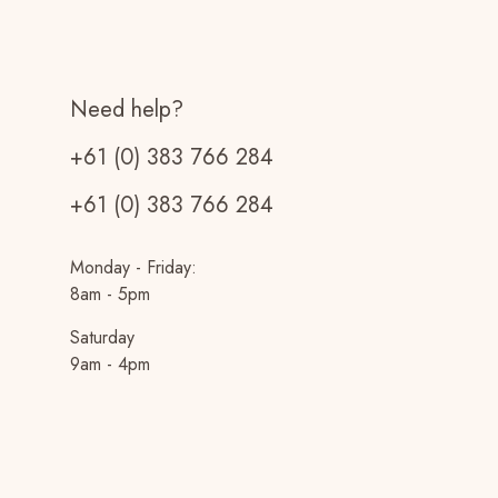
la
página
de
producto
Need help?
+61 (0) 383 766 284
+61 (0) 383 766 284
Monday - Friday:
8am - 5pm
Saturday
9am - 4pm