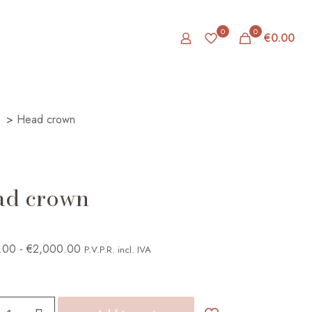
0
0
€0.00
>
Head crown
ad crown
Rango
.00
-
€
2,000.00
P.V.P.R. incl. IVA
de
precios:
desde