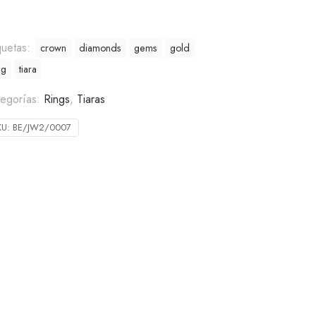
quetas:
crown
diamonds
gems
gold
ng
tiara
tegorías:
Rings
,
Tiaras
KU:
BE/JW2/0007