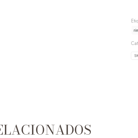
Eti
ri
Ca
S
ELACIONADOS