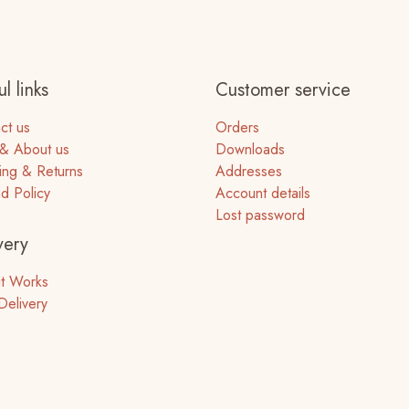
página
de
producto
l links
Customer service
ct us
Orders
& About us
Downloads
ing & Returns
Addresses
d Policy
Account details
Lost password
very
t Works
Delivery