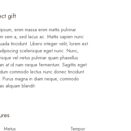
ect gift
ipsum, enim massa enim mattis pulvinar.
um sem a, sed lacus ac. Mattis sapien nunc
ada tincidunt. Libero integer velit, lorem est.
 adipiscing scelerisque eget nunc. Nunc,
risque vel netus pulvinar quam phasellus.
n at id nam neque fermentum. Sagittis eget
dum commodo lectus nunc donec tincidunt
s. Purus magna in diam neque, commodo
as aliquam blandit.
ures
Metus
Tempor