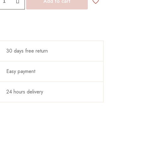
Add to cart
€1,480.00
hasta
ad
€2,000.00
30 days free return
Easy payment
24 hours delivery