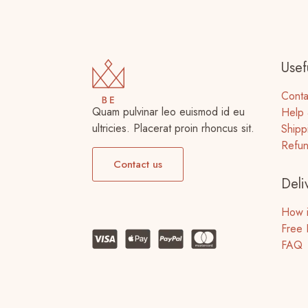
página
la
de
página
producto
de
producto
Usefu
Conta
Quam pulvinar leo euismod id eu
Help 
ultricies. Placerat proin rhoncus sit.
Shipp
Refun
Contact us
Deli
How i
Free 
FAQ