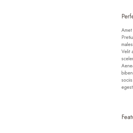
Perf
Amet 
Preti
malesu
Velit
scele
Aenea
biben
socii
egest
Feat