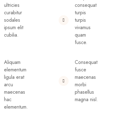
ultricies
consequat
curabitur
turpis
sodales
turpis
ipsum elit
vivamus
cubilia.
quam
fusce.
Aliquam
Consequat
elementum
fusce
ligula erat
maecenas
arcu
morbi
maecenas
phasellus
hac
magna nisl.
elementum.