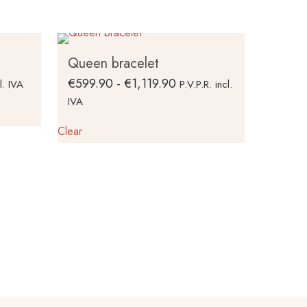
Queen bracelet
Rango
€
599.90
-
€
1,119.90
l. IVA
P.V.P.R. incl.
de
IVA
precios:
Este
Clear
desde
producto
€599.90
tiene
hasta
múltiples
€1,119.90
variantes.
Las
opciones
se
pueden
elegir
en