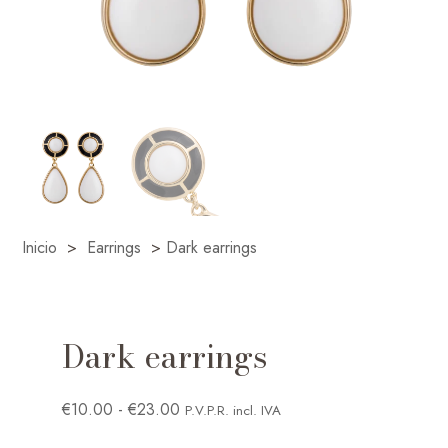
Inicio
>
Earrings
>
Dark earrings
Dark earrings
Rango
€
10.00
-
€
23.00
P.V.P.R. incl. IVA
de