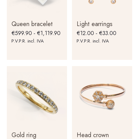
Queen bracelet
Light earrings
Rango
Rango
€
599.90
-
€
1,119.90
€
12.00
-
€
33.00
de
de
P.V.P.R. incl. IVA
P.V.P.R. incl. IVA
precios:
precios:
Este
Este
desde
desde
producto
producto
€599.90
€12.00
tiene
tiene
hasta
hasta
múltiples
múltiples
€1,119.90
€33.00
variantes.
variantes.
Las
Las
opciones
opciones
se
se
pueden
pueden
elegir
elegir
en
en
Gold ring
Head crown
la
la