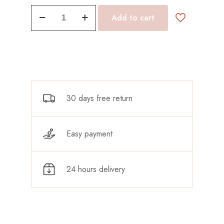
precios:
Dark
desde
Add to cart
earrings
€10.00
cantidad
hasta
€23.00
30 days free return
Easy payment
24 hours delivery